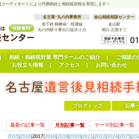
税コーディネートにより円満相続と相続税節税を実現します！
名古屋･丸の内事務所
金山相続相談センター
地下鉄 鶴舞線・桜通線
金山駅
丸の内駅４番出口徒歩２分
南口 正面すぐ
相続・相続税対策 専門チームのご紹介
ご相談の
お役立ち情報
アクセス
お問い合わせ
ブログトップ
記事
最新の記事一覧
テーマ別記事一覧
月別記事一覧
2015
2016
2017
2018
2019
2020
2021
2022
2024
2025
20