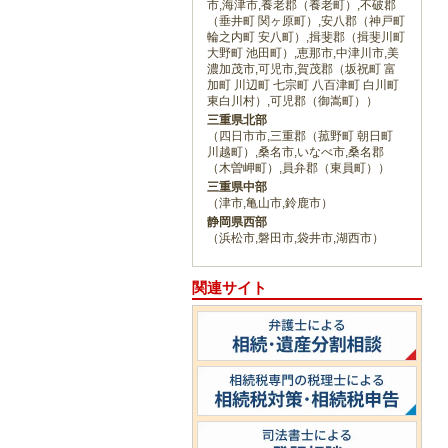
市,海津市,養老郡（養老町）,不破郡
（垂井町 関ヶ原町）,安八郡（神戸町
輪之内町 安八町）,揖斐郡（揖斐川町
大野町 池田町）,恵那市,中津川市,美
濃加茂市,可児市,賀茂郡（坂祝町 富
加町 川辺町 七宗町 八百津町 白川町
東白川村）,可児郡（御嵩町））
三重県北部
（四日市市,三重郡（菰野町 朝日町
川越町）,桑名市,いなべ市,桑名郡
（木曽岬町）,員弁郡（東員町））
三重県中部
（津市,亀山市,鈴鹿市）
静岡県西部
（浜松市,磐田市,袋井市,湖西市）
関連サイト