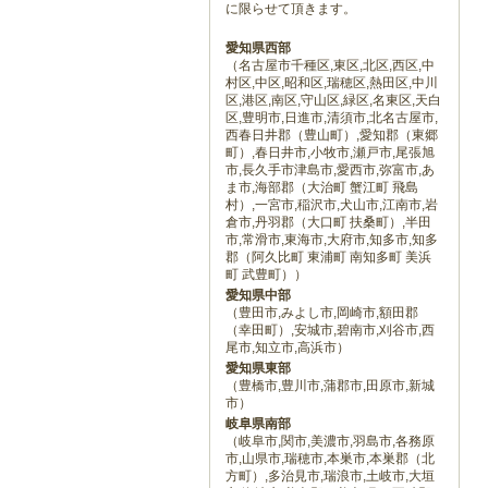
に限らせて頂きます。
愛知県西部
（名古屋市千種区,東区,北区,西区,中
村区,中区,昭和区,瑞穂区,熱田区,中川
区,港区,南区,守山区,緑区,名東区,天白
区,豊明市,日進市,清須市,北名古屋市,
西春日井郡（豊山町）,愛知郡（東郷
町）,春日井市,小牧市,瀬戸市,尾張旭
市,長久手市津島市,愛西市,弥富市,あ
ま市,海部郡（大治町 蟹江町 飛島
村）,一宮市,稲沢市,犬山市,江南市,岩
倉市,丹羽郡（大口町 扶桑町）,半田
市,常滑市,東海市,大府市,知多市,知多
郡（阿久比町 東浦町 南知多町 美浜
町 武豊町））
愛知県中部
（豊田市,みよし市,岡崎市,額田郡
（幸田町）,安城市,碧南市,刈谷市,西
尾市,知立市,高浜市）
愛知県東部
（豊橋市,豊川市,蒲郡市,田原市,新城
市）
岐阜県南部
（岐阜市,関市,美濃市,羽島市,各務原
市,山県市,瑞穂市,本巣市,本巣郡（北
方町）,多治見市,瑞浪市,土岐市,大垣