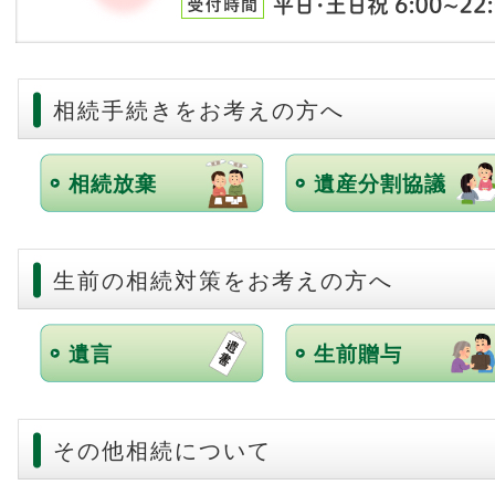
2018年11月 
の算定方法が明文化
2018年9月 (
配偶者居住権を活用した節税メリットとリスク
2018年8月 (
おしどり夫婦贈与（贈与税の配偶者控除）
相続手続きをお考えの方へ
2018年7月 (
住宅取得資金等の非課税の特例
2018年6月 (
秘密証書遺言書
相続放棄
遺産分割協議
2018年5月 (
配偶者なき後問題
2018年4月 (
１０年以上取引がない預金はどうなるのでしょう
か？
2018年1月 (
生前の相続対策をお考えの方へ
2017年10月 
2017年8月 (
遺言
生前贈与
2017年7月 (
2016年9月 (
2016年5月 (
その他相続について
2016年3月 (