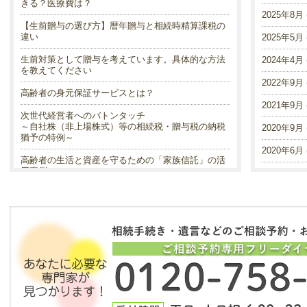
きる？医療費は？
2025年8月 (
【生前贈与の選び方】暦年贈与と相続時精算課税の
違い
2025年5月 (
生前対策として贈与を考えています。具体的な方法
2024年4月 (
を教えてください
2022年9月 (
高齢者の身元保証サービスとは？
2021年9月 (
次世代経営者へのバトンタッチ
～自社株（非上場株式）等の相続税・贈与税の納税
2020年9月 (
猶予の特例～
2020年6月 (
高齢者の生活と資産を守るための「家族信託」の活
用事例
2020年3月 (
認知症の人の所有住宅 221万戸
2020年1月 (
終活と遺言
2019年12月 
生命保険金の非課税枠
2019年7月 (
生前贈与～子や孫へ財産を引き継がせる方法
2019年5月 (
遺言信託とその公示
2018年12月 
遺留分制度の改正により、遺留分及び遺留分侵害額