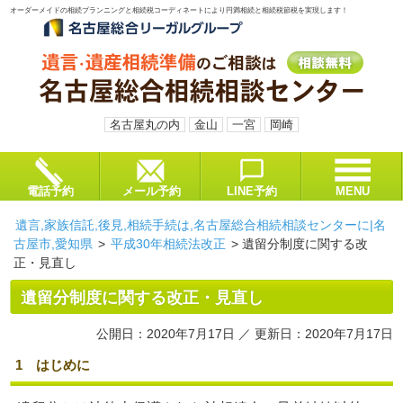
オーダーメイドの相続プランニングと相続税コーディネートにより円満相続と相続税節税を実現します！
名古屋丸の内
金山
一宮
岡崎
電話予約
メール予約
LINE予約
MENU
遺言,家族信託,後見,相続手続は,名古屋総合相続相談センターに|名
古屋市,愛知県
>
平成30年相続法改正
>
遺留分制度に関する改
正・見直し
遺留分制度に関する改正・見直し
公開日：2020年7月17日 ／ 更新日：2020年7月17日
1 はじめに