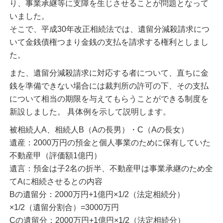
り、事業承継等に支障を生じさせることが問題となって
いました。
そこで、平成30年改正相続法では、遺留分減殺請求につ
いて金銭債権つまり金銭の支払を請求する権利としまし
た。
また、遺留分減殺請求に対応する者について、直ちに金
銭を準備できない場合には裁判所の許可の下、その支払
について相当の期限を与えてもらうことができる制度を
新設しました。 具体例を示して説明します。
被相続人A、相続人B（Aの長男）・C（Aの長女）
遺産：2000万円の預金と個人事業のために保有していた
不動産甲（評価額1億円）
遺言：預金は子2名の折半、不動産甲は事業承継のため全
てAに相続させるとの内容
Bの遺留分：2000万円+1億円×1/2（法定相続分）
×1/2（遺留分割合）=3000万円
Cの遺留分：2000万円+1億円×1/2（法定相続分）