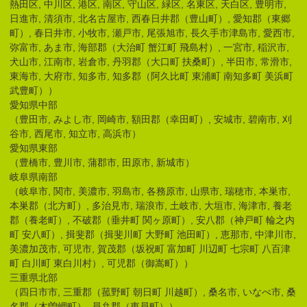
熱田区, 中川区, 港区, 南区, 守山区, 緑区, 名東区, 天白区, 豊明市,
日進市, 清須市, 北名古屋市, 西春日井郡（豊山町）, 愛知郡（東郷
町）, 春日井市, 小牧市, 瀬戸市, 尾張旭市, 長久手市津島市, 愛西市,
弥富市, あま市, 海部郡（大治町 蟹江町 飛島村）, 一宮市, 稲沢市,
犬山市, 江南市, 岩倉市, 丹羽郡（大口町 扶桑町）, 半田市, 常滑市,
東海市, 大府市, 知多市, 知多郡（阿久比町 東浦町 南知多町 美浜町
武豊町））
愛知県中部
（豊田市, みよし市, 岡崎市, 額田郡（幸田町）, 安城市, 碧南市, 刈
谷市, 西尾市, 知立市, 高浜市）
愛知県東部
（豊橋市, 豊川市, 蒲郡市, 田原市, 新城市）
岐阜県南部
（岐阜市, 関市, 美濃市, 羽島市, 各務原市, 山県市, 瑞穂市, 本巣市,
本巣郡（北方町）, 多治見市, 瑞浪市, 土岐市, 大垣市, 海津市, 養老
郡（養老町）, 不破郡（垂井町 関ヶ原町）, 安八郡（神戸町 輪之内
町 安八町）, 揖斐郡（揖斐川町 大野町 池田町）, 恵那市, 中津川市,
美濃加茂市, 可児市, 賀茂郡（坂祝町 富加町 川辺町 七宗町 八百津
町 白川町 東白川村）, 可児郡（御嵩町））
三重県北部
（四日市市, 三重郡（菰野町 朝日町 川越町）, 桑名市, いなべ市, 桑
名郡（木曽岬町）, 員弁郡（東員町））