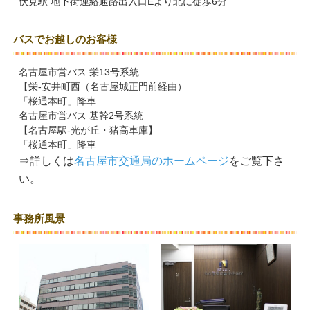
伏見駅 地下街連絡通路出入口Eより北に徒歩6分
バスでお越しのお客様
名古屋市営バス 栄13号系統
【栄-安井町西（名古屋城正門前経由）
「桜通本町」降車
名古屋市営バス 基幹2号系統
【名古屋駅-光が丘・猪高車庫】
「桜通本町」降車
⇒詳しくは
名古屋市交通局のホームページ
をご覧下さ
い。
事務所風景