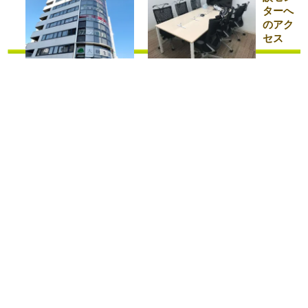
ターへ
のアク
セス