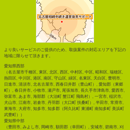
より良いサービスのご提供のため、取扱案件の対応エリアを下記の
地域に限らせて頂きます。
愛知県西部
（名古屋市千種区, 東区, 北区, 西区, 中村区, 中区, 昭和区, 瑞穂区,
熱田区, 中川区, 港区, 南区, 守山区, 緑区, 名東区, 天白区, 豊明市,
日進市, 清須市, 北名古屋市, 西春日井郡（豊山町）, 愛知郡（東郷
町）, 春日井市, 小牧市, 瀬戸市, 尾張旭市, 長久手市津島市, 愛西市,
弥富市, あま市, 海部郡（大治町 蟹江町 飛島村）, 一宮市, 稲沢市,
犬山市, 江南市, 岩倉市, 丹羽郡（大口町 扶桑町）, 半田市, 常滑市,
東海市, 大府市, 知多市, 知多郡（阿久比町 東浦町 南知多町 美浜町
武豊町））
愛知県中部
（豊田市, みよし市, 岡崎市, 額田郡（幸田町）, 安城市, 碧南市, 刈