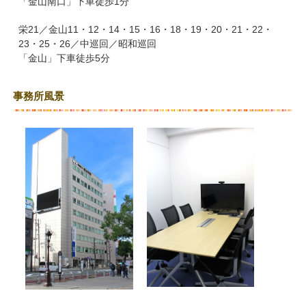
「金山南口」下車徒歩1分
栄21／金山11・12・14・15・16・18・19・20・21・22・
23・25・26／中巡回／昭和巡回
「金山」下車徒歩5分
事務所風景