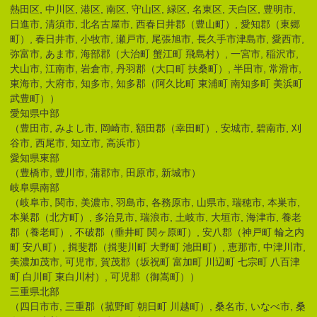
熱田区, 中川区, 港区, 南区, 守山区, 緑区, 名東区, 天白区, 豊明市,
日進市, 清須市, 北名古屋市, 西春日井郡（豊山町）, 愛知郡（東郷
町）, 春日井市, 小牧市, 瀬戸市, 尾張旭市, 長久手市津島市, 愛西市,
弥富市, あま市, 海部郡（大治町 蟹江町 飛島村）, 一宮市, 稲沢市,
犬山市, 江南市, 岩倉市, 丹羽郡（大口町 扶桑町）, 半田市, 常滑市,
東海市, 大府市, 知多市, 知多郡（阿久比町 東浦町 南知多町 美浜町
武豊町））
愛知県中部
（豊田市, みよし市, 岡崎市, 額田郡（幸田町）, 安城市, 碧南市, 刈
谷市, 西尾市, 知立市, 高浜市）
愛知県東部
（豊橋市, 豊川市, 蒲郡市, 田原市, 新城市）
岐阜県南部
（岐阜市, 関市, 美濃市, 羽島市, 各務原市, 山県市, 瑞穂市, 本巣市,
本巣郡（北方町）, 多治見市, 瑞浪市, 土岐市, 大垣市, 海津市, 養老
郡（養老町）, 不破郡（垂井町 関ヶ原町）, 安八郡（神戸町 輪之内
町 安八町）, 揖斐郡（揖斐川町 大野町 池田町）, 恵那市, 中津川市,
美濃加茂市, 可児市, 賀茂郡（坂祝町 富加町 川辺町 七宗町 八百津
町 白川町 東白川村）, 可児郡（御嵩町））
三重県北部
（四日市市, 三重郡（菰野町 朝日町 川越町）, 桑名市, いなべ市, 桑