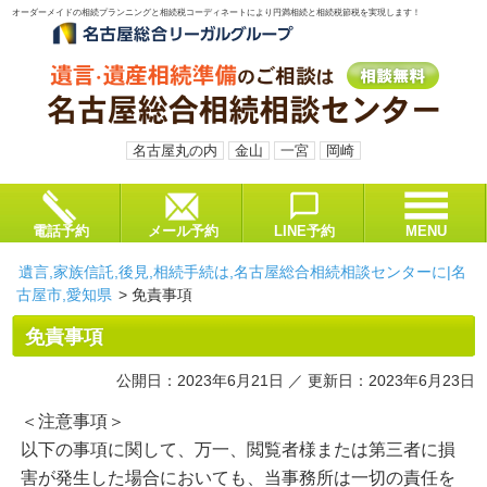
オーダーメイドの相続プランニングと相続税コーディネートにより円満相続と相続税節税を実現します！
名古屋丸の内
金山
一宮
岡崎
電話予約
メール予約
LINE予約
MENU
遺言,家族信託,後見,相続手続は,名古屋総合相続相談センターに|名
古屋市,愛知県
>
免責事項
免責事項
公開日：2023年6月21日 ／ 更新日：2023年6月23日
＜注意事項＞
以下の事項に関して、万一、閲覧者様または第三者に損
害が発生した場合においても、当事務所は一切の責任を