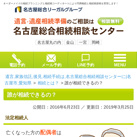
オーダーメイドの相続プランニングと相続税コーディネートにより円満相続と相続税節税を実現します！
名古屋丸の内
金山
一宮
岡崎
電話予約
メール予約
LINE予約
MENU
遺言,家族信託,後見,相続手続は,名古屋総合相続相談センターに|名
古屋市,愛知県
>
相続とは？
>
誰が相続できるの？
誰が相続できるの？
公開日：2016年6月23日 ／ 更新日：2019年3月25日
法定相続人
配偶者
亡くなった方の
は