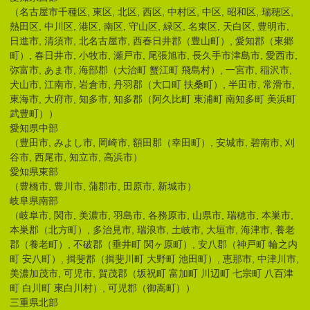
（名古屋市千種区, 東区, 北区, 西区, 中村区, 中区, 昭和区, 瑞穂区,
熱田区, 中川区, 港区, 南区, 守山区, 緑区, 名東区, 天白区, 豊明市,
日進市, 清須市, 北名古屋市, 西春日井郡（豊山町）, 愛知郡（東郷
町）, 春日井市, 小牧市, 瀬戸市, 尾張旭市, 長久手市津島市, 愛西市,
弥富市, あま市, 海部郡（大治町 蟹江町 飛島村）, 一宮市, 稲沢市,
犬山市, 江南市, 岩倉市, 丹羽郡（大口町 扶桑町）, 半田市, 常滑市,
東海市, 大府市, 知多市, 知多郡（阿久比町 東浦町 南知多町 美浜町
武豊町））
愛知県中部
（豊田市, みよし市, 岡崎市, 額田郡（幸田町）, 安城市, 碧南市, 刈
谷市, 西尾市, 知立市, 高浜市）
愛知県東部
（豊橋市, 豊川市, 蒲郡市, 田原市, 新城市）
岐阜県南部
（岐阜市, 関市, 美濃市, 羽島市, 各務原市, 山県市, 瑞穂市, 本巣市,
本巣郡（北方町）, 多治見市, 瑞浪市, 土岐市, 大垣市, 海津市, 養老
郡（養老町）, 不破郡（垂井町 関ヶ原町）, 安八郡（神戸町 輪之内
町 安八町）, 揖斐郡（揖斐川町 大野町 池田町）, 恵那市, 中津川市,
美濃加茂市, 可児市, 賀茂郡（坂祝町 富加町 川辺町 七宗町 八百津
町 白川町 東白川村）, 可児郡（御嵩町））
三重県北部