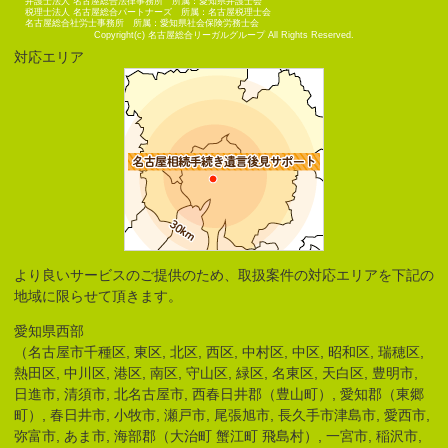
弁護士法人 名古屋総合法律事務所 所属：愛知県弁護士会
税理士法人 名古屋総合パートナーズ 所属：名古屋税理士会
名古屋総合社労士事務所 所属：愛知県社会保険労務士会
Copyright(c) 名古屋総合リーガルグループ All Rights Reserved.
対応エリア
より良いサービスのご提供のため、取扱案件の対応エリアを下記の
地域に限らせて頂きます。
愛知県西部
（名古屋市千種区, 東区, 北区, 西区, 中村区, 中区, 昭和区, 瑞穂区,
熱田区, 中川区, 港区, 南区, 守山区, 緑区, 名東区, 天白区, 豊明市,
日進市, 清須市, 北名古屋市, 西春日井郡（豊山町）, 愛知郡（東郷
町）, 春日井市, 小牧市, 瀬戸市, 尾張旭市, 長久手市津島市, 愛西市,
弥富市, あま市, 海部郡（大治町 蟹江町 飛島村）, 一宮市, 稲沢市,