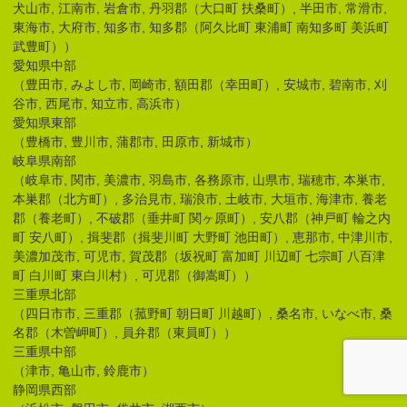
犬山市, 江南市, 岩倉市, 丹羽郡（大口町 扶桑町）, 半田市, 常滑市,
東海市, 大府市, 知多市, 知多郡（阿久比町 東浦町 南知多町 美浜町
武豊町））
愛知県中部
（豊田市, みよし市, 岡崎市, 額田郡（幸田町）, 安城市, 碧南市, 刈
谷市, 西尾市, 知立市, 高浜市）
愛知県東部
（豊橋市, 豊川市, 蒲郡市, 田原市, 新城市）
岐阜県南部
（岐阜市, 関市, 美濃市, 羽島市, 各務原市, 山県市, 瑞穂市, 本巣市,
本巣郡（北方町）, 多治見市, 瑞浪市, 土岐市, 大垣市, 海津市, 養老
郡（養老町）, 不破郡（垂井町 関ヶ原町）, 安八郡（神戸町 輪之内
町 安八町）, 揖斐郡（揖斐川町 大野町 池田町）, 恵那市, 中津川市,
美濃加茂市, 可児市, 賀茂郡（坂祝町 富加町 川辺町 七宗町 八百津
町 白川町 東白川村）, 可児郡（御嵩町））
三重県北部
（四日市市, 三重郡（菰野町 朝日町 川越町）, 桑名市, いなべ市, 桑
名郡（木曽岬町）, 員弁郡（東員町））
三重県中部
（津市, 亀山市, 鈴鹿市）
静岡県西部