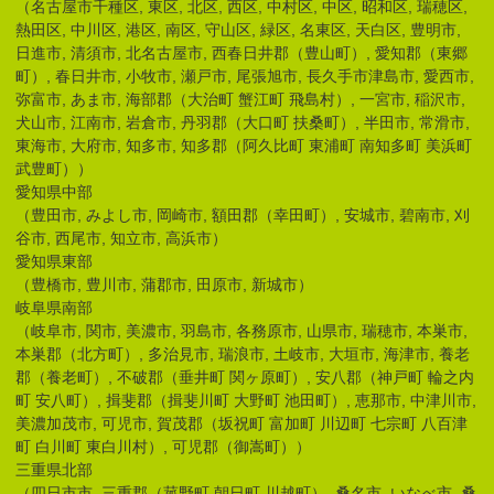
（名古屋市千種区, 東区, 北区, 西区, 中村区, 中区, 昭和区, 瑞穂区,
熱田区, 中川区, 港区, 南区, 守山区, 緑区, 名東区, 天白区, 豊明市,
日進市, 清須市, 北名古屋市, 西春日井郡（豊山町）, 愛知郡（東郷
町）, 春日井市, 小牧市, 瀬戸市, 尾張旭市, 長久手市津島市, 愛西市,
弥富市, あま市, 海部郡（大治町 蟹江町 飛島村）, 一宮市, 稲沢市,
犬山市, 江南市, 岩倉市, 丹羽郡（大口町 扶桑町）, 半田市, 常滑市,
東海市, 大府市, 知多市, 知多郡（阿久比町 東浦町 南知多町 美浜町
武豊町））
愛知県中部
（豊田市, みよし市, 岡崎市, 額田郡（幸田町）, 安城市, 碧南市, 刈
谷市, 西尾市, 知立市, 高浜市）
愛知県東部
（豊橋市, 豊川市, 蒲郡市, 田原市, 新城市）
岐阜県南部
（岐阜市, 関市, 美濃市, 羽島市, 各務原市, 山県市, 瑞穂市, 本巣市,
本巣郡（北方町）, 多治見市, 瑞浪市, 土岐市, 大垣市, 海津市, 養老
郡（養老町）, 不破郡（垂井町 関ヶ原町）, 安八郡（神戸町 輪之内
町 安八町）, 揖斐郡（揖斐川町 大野町 池田町）, 恵那市, 中津川市,
美濃加茂市, 可児市, 賀茂郡（坂祝町 富加町 川辺町 七宗町 八百津
町 白川町 東白川村）, 可児郡（御嵩町））
三重県北部
（四日市市, 三重郡（菰野町 朝日町 川越町）, 桑名市, いなべ市, 桑