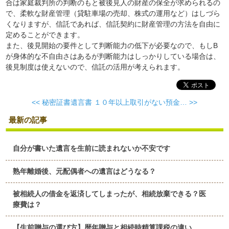
合は家庭裁判所の判断のもと被後見人の財産の保全が求められるの
で、柔軟な財産管理（貸駐車場の売却、株式の運用など）はしづら
くなりますが、信託であれば、信託契約に財産管理の方法を自由に
定めることができます。
また、後見開始の要件として判断能力の低下が必要なので、もしB
が身体的な不自由さはあるが判断能力はしっかりしている場合は、
後見制度は使えないので、信託の活用が考えられます。
<< 秘密証書遺言書
１０年以上取引がない預金… >>
最新の記事
自分が書いた遺言を生前に読まれないか不安です
熟年離婚後、元配偶者への遺言はどうなる？
被相続人の借金を返済してしまったが、相続放棄できる？医
療費は？
【生前贈与の選び方】暦年贈与と相続時精算課税の違い