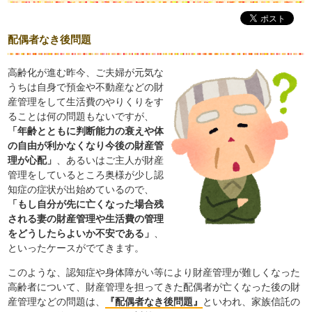
配偶者なき後問題
高齢化が進む昨今、ご夫婦が元気な
うちは自身で預金や不動産などの財
産管理をして生活費のやりくりをす
ることは何の問題もないですが、
「年齢とともに判断能力の衰えや体
の自由が利かなくなり今後の財産管
理が心配」
、あるいはご主人が財産
管理をしているところ奥様が少し認
知症の症状が出始めているので、
「もし自分が先に亡くなった場合残
される妻の財産管理や生活費の管理
をどうしたらよいか不安である」
、
といったケースがでてきます。
このような、認知症や身体障がい等により財産管理が難しくなった
高齢者について、財産管理を担ってきた配偶者が亡くなった後の財
産管理などの問題は、
『配偶者なき後問題』
といわれ、家族信託の