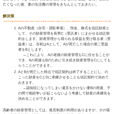
亡くなった後、妻の生活費の管理をきちんとしておきたい。
解決策
Aの不動産（自宅・貸駐車場）、預金、株式を信託財産と
して、その財産管理を長男C（受託者）にまかせる信託契
約をします。財産管理から得られる収益を受け取る者（受
益者）は、当初はAとして、Aが死亡した場合の第二受益
者をBとします。
→これにより、Aの老後の財産管理もCに任せることが
でき、Aの死後もBのために引き続き財産管理をCにしても
らうことができます。
AとBが死亡した時点で信託契約は終了することにし、の
こった財産をCとDに承継させることも信託契約で決めて
おきます。
→認知症になってしまい遺言をかけない妻Bの死後、子
の間で相続争いが起こらないよう考慮して財産の承継先を
決めることができます。
高齢者の財産管理としては、後見制度の利用がありますが、その場