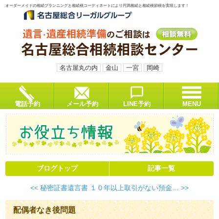
オーダーメイドの相続プランニングと相続税コーディネートにより円満相続と相続税節税を実現します！
名古屋丸の内
金山
一宮
岡崎
電話予約
メール予約
LINE予約
MENU
ブログトップ
記事一覧
<< 秘密証書遺言書
１０年以上取引がない預金… >>
配偶者なき後問題