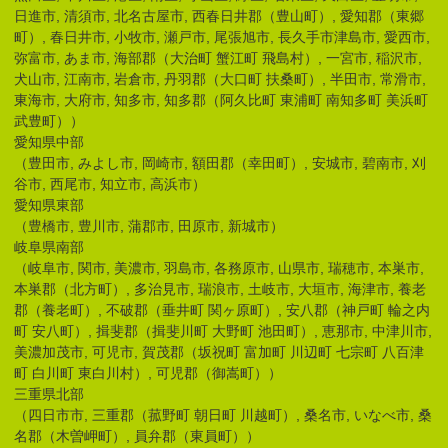
日進市, 清須市, 北名古屋市, 西春日井郡（豊山町）, 愛知郡（東郷
町）, 春日井市, 小牧市, 瀬戸市, 尾張旭市, 長久手市津島市, 愛西市,
弥富市, あま市, 海部郡（大治町 蟹江町 飛島村）, 一宮市, 稲沢市,
犬山市, 江南市, 岩倉市, 丹羽郡（大口町 扶桑町）, 半田市, 常滑市,
東海市, 大府市, 知多市, 知多郡（阿久比町 東浦町 南知多町 美浜町
武豊町））
愛知県中部
（豊田市, みよし市, 岡崎市, 額田郡（幸田町）, 安城市, 碧南市, 刈
谷市, 西尾市, 知立市, 高浜市）
愛知県東部
（豊橋市, 豊川市, 蒲郡市, 田原市, 新城市）
岐阜県南部
（岐阜市, 関市, 美濃市, 羽島市, 各務原市, 山県市, 瑞穂市, 本巣市,
本巣郡（北方町）, 多治見市, 瑞浪市, 土岐市, 大垣市, 海津市, 養老
郡（養老町）, 不破郡（垂井町 関ヶ原町）, 安八郡（神戸町 輪之内
町 安八町）, 揖斐郡（揖斐川町 大野町 池田町）, 恵那市, 中津川市,
美濃加茂市, 可児市, 賀茂郡（坂祝町 富加町 川辺町 七宗町 八百津
町 白川町 東白川村）, 可児郡（御嵩町））
三重県北部
（四日市市, 三重郡（菰野町 朝日町 川越町）, 桑名市, いなべ市, 桑
名郡（木曽岬町）, 員弁郡（東員町））