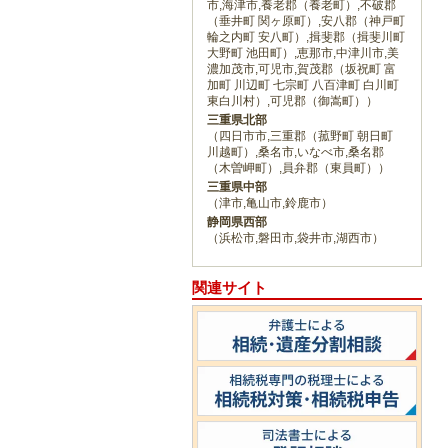
市,海津市,養老郡（養老町）,不破郡
（垂井町 関ヶ原町）,安八郡（神戸町
輪之内町 安八町）,揖斐郡（揖斐川町
大野町 池田町）,恵那市,中津川市,美
濃加茂市,可児市,賀茂郡（坂祝町 富
加町 川辺町 七宗町 八百津町 白川町
東白川村）,可児郡（御嵩町））
三重県北部
（四日市市,三重郡（菰野町 朝日町
川越町）,桑名市,いなべ市,桑名郡
（木曽岬町）,員弁郡（東員町））
三重県中部
（津市,亀山市,鈴鹿市）
静岡県西部
（浜松市,磐田市,袋井市,湖西市）
関連サイト