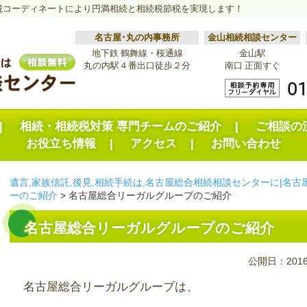
税コーディネートにより円満相続と相続税節税を実現します！
名古屋･丸の内事務所
金山相続相談センター
地下鉄 鶴舞線・桜通線
金山駅
丸の内駅４番出口徒歩２分
南口 正面すぐ
相続・相続税対策 専門チームのご紹介
ご相談の
お役立ち情報
アクセス
お問い合わせ
遺言,家族信託,後見,相続手続は,名古屋総合相続相談センターに|名古
ー
のご紹介
>
名古屋総合リーガルグループのご紹介
名古屋総合リーガルグループのご紹介
公開日：2016
名古屋総合リーガルグループは、