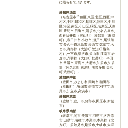
に限らせて頂きます。
愛知県西部
（名古屋市千種区,東区,北区,西区,中
村区,中区,昭和区,瑞穂区,熱田区,中川
区,港区,南区,守山区,緑区,名東区,天白
区,豊明市,日進市,清須市,北名古屋市,
西春日井郡（豊山町）,愛知郡（東郷
町）,春日井市,小牧市,瀬戸市,尾張旭
市,長久手市津島市,愛西市,弥富市,あ
ま市,海部郡（大治町 蟹江町 飛島
村）,一宮市,稲沢市,犬山市,江南市,岩
倉市,丹羽郡（大口町 扶桑町）,半田
市,常滑市,東海市,大府市,知多市,知多
郡（阿久比町 東浦町 南知多町 美浜
町 武豊町））
愛知県中部
（豊田市,みよし市,岡崎市,額田郡
（幸田町）,安城市,碧南市,刈谷市,西
尾市,知立市,高浜市）
愛知県東部
（豊橋市,豊川市,蒲郡市,田原市,新城
市）
岐阜県南部
（岐阜市,関市,美濃市,羽島市,各務原
市,山県市,瑞穂市,本巣市,本巣郡（北
方町）,多治見市,瑞浪市,土岐市,大垣