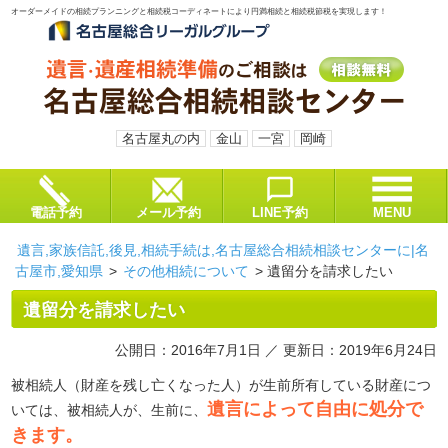
オーダーメイドの相続プランニングと相続税コーディネートにより円満相続と相続税節税を実現します！
名古屋丸の内
金山
一宮
岡崎
電話予約
メール予約
LINE予約
MENU
遺言,家族信託,後見,相続手続は,名古屋総合相続相談センターに|名
古屋市,愛知県
>
その他相続について
>
遺留分を請求したい
遺留分を請求したい
公開日：2016年7月1日 ／ 更新日：2019年6月24日
被相続人（財産を残し亡くなった人）が生前所有している財産につ
遺言によって自由に処分で
いては、被相続人が、生前に、
きます。