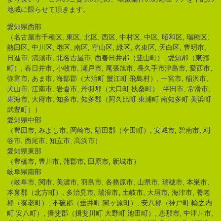
地域に限らせて頂きます。
愛知県西部
（名古屋市千種区, 東区, 北区, 西区, 中村区, 中区, 昭和区, 瑞穂区,
熱田区, 中川区, 港区, 南区, 守山区, 緑区, 名東区, 天白区, 豊明市,
日進市, 清須市, 北名古屋市, 西春日井郡（豊山町）, 愛知郡（東郷
町）, 春日井市, 小牧市, 瀬戸市, 尾張旭市, 長久手市津島市, 愛西市,
弥富市, あま市, 海部郡（大治町 蟹江町 飛島村）, 一宮市, 稲沢市,
犬山市, 江南市, 岩倉市, 丹羽郡（大口町 扶桑町）, 半田市, 常滑市,
東海市, 大府市, 知多市, 知多郡（阿久比町 東浦町 南知多町 美浜町
武豊町））
愛知県中部
（豊田市, みよし市, 岡崎市, 額田郡（幸田町）, 安城市, 碧南市, 刈
谷市, 西尾市, 知立市, 高浜市）
愛知県東部
（豊橋市, 豊川市, 蒲郡市, 田原市, 新城市）
岐阜県南部
（岐阜市, 関市, 美濃市, 羽島市, 各務原市, 山県市, 瑞穂市, 本巣市,
本巣郡（北方町）, 多治見市, 瑞浪市, 土岐市, 大垣市, 海津市, 養老
郡（養老町）, 不破郡（垂井町 関ヶ原町）, 安八郡（神戸町 輪之内
町 安八町）, 揖斐郡（揖斐川町 大野町 池田町）, 恵那市, 中津川市,