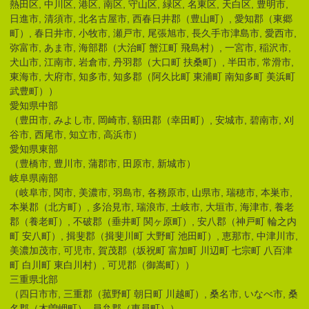
熱田区, 中川区, 港区, 南区, 守山区, 緑区, 名東区, 天白区, 豊明市,
日進市, 清須市, 北名古屋市, 西春日井郡（豊山町）, 愛知郡（東郷
町）, 春日井市, 小牧市, 瀬戸市, 尾張旭市, 長久手市津島市, 愛西市,
弥富市, あま市, 海部郡（大治町 蟹江町 飛島村）, 一宮市, 稲沢市,
犬山市, 江南市, 岩倉市, 丹羽郡（大口町 扶桑町）, 半田市, 常滑市,
東海市, 大府市, 知多市, 知多郡（阿久比町 東浦町 南知多町 美浜町
武豊町））
愛知県中部
（豊田市, みよし市, 岡崎市, 額田郡（幸田町）, 安城市, 碧南市, 刈
谷市, 西尾市, 知立市, 高浜市）
愛知県東部
（豊橋市, 豊川市, 蒲郡市, 田原市, 新城市）
岐阜県南部
（岐阜市, 関市, 美濃市, 羽島市, 各務原市, 山県市, 瑞穂市, 本巣市,
本巣郡（北方町）, 多治見市, 瑞浪市, 土岐市, 大垣市, 海津市, 養老
郡（養老町）, 不破郡（垂井町 関ヶ原町）, 安八郡（神戸町 輪之内
町 安八町）, 揖斐郡（揖斐川町 大野町 池田町）, 恵那市, 中津川市,
美濃加茂市, 可児市, 賀茂郡（坂祝町 富加町 川辺町 七宗町 八百津
町 白川町 東白川村）, 可児郡（御嵩町））
三重県北部
（四日市市, 三重郡（菰野町 朝日町 川越町）, 桑名市, いなべ市, 桑
名郡（木曽岬町）, 員弁郡（東員町））