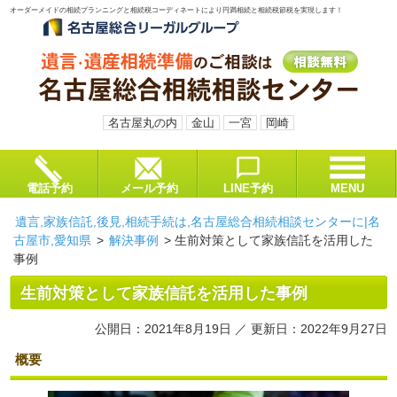
オーダーメイドの相続プランニングと相続税コーディネートにより円満相続と相続税節税を実現します！
名古屋丸の内
金山
一宮
岡崎
電話予約
メール予約
LINE予約
MENU
遺言,家族信託,後見,相続手続は,名古屋総合相続相談センターに|名
古屋市,愛知県
>
解決事例
>
生前対策として家族信託を活用した
事例
生前対策として家族信託を活用した事例
公開日：2021年8月19日 ／ 更新日：2022年9月27日
概要