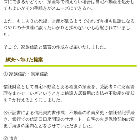
ズにできるかどうか、預金等で賄えない場合は自宅不動産を処分し
てもよいがその手続きがスムーズにできるか。
また、もしＡＢの死後、財産が遺るようであれば今後も世話になる
ＣやＣの子供達に譲りたいがＤと揉めないかも心配されていまし
た。
そこで、家族信託と遺言の作成を提案いたしました。
解決へ向けた提案
① 家族信託：実家信託
信託財産として自宅不動産とある程度の預金を、受託者Ｃに財産管
理をまかせ、いざというときに施設入居費用の支払や不動産の売却
をＣが行えるようにしました。
公正証書による信託契約書作成、不動産の名義変更・信託登記手続
き、銀行での信託口口座開設のサポート、自宅の火災保険契約の変
更手続きの案内などをさせていただきました。
② 遺言