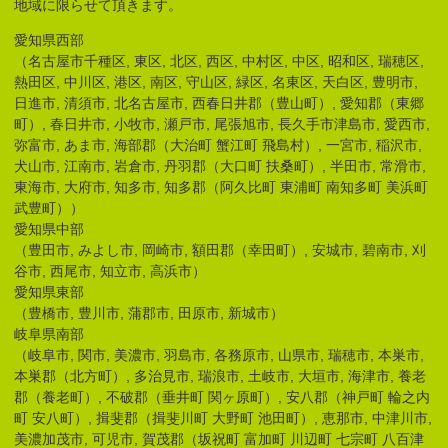
地域に限らせて頂きます。
愛知県西部
（名古屋市千種区, 東区, 北区, 西区, 中村区, 中区, 昭和区, 瑞穂区,
熱田区, 中川区, 港区, 南区, 守山区, 緑区, 名東区, 天白区, 豊明市,
日進市, 清須市, 北名古屋市, 西春日井郡（豊山町）, 愛知郡（東郷
町）, 春日井市, 小牧市, 瀬戸市, 尾張旭市, 長久手市津島市, 愛西市,
弥富市, あま市, 海部郡（大治町 蟹江町 飛島村）, 一宮市, 稲沢市,
犬山市, 江南市, 岩倉市, 丹羽郡（大口町 扶桑町）, 半田市, 常滑市,
東海市, 大府市, 知多市, 知多郡（阿久比町 東浦町 南知多町 美浜町
武豊町））
愛知県中部
（豊田市, みよし市, 岡崎市, 額田郡（幸田町）, 安城市, 碧南市, 刈
谷市, 西尾市, 知立市, 高浜市）
愛知県東部
（豊橋市, 豊川市, 蒲郡市, 田原市, 新城市）
岐阜県南部
（岐阜市, 関市, 美濃市, 羽島市, 各務原市, 山県市, 瑞穂市, 本巣市,
本巣郡（北方町）, 多治見市, 瑞浪市, 土岐市, 大垣市, 海津市, 養老
郡（養老町）, 不破郡（垂井町 関ヶ原町）, 安八郡（神戸町 輪之内
町 安八町）, 揖斐郡（揖斐川町 大野町 池田町）, 恵那市, 中津川市,
美濃加茂市, 可児市, 賀茂郡（坂祝町 富加町 川辺町 七宗町 八百津