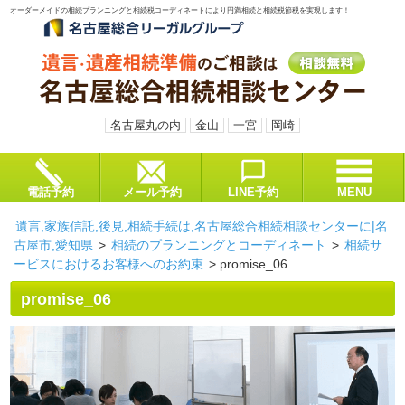
オーダーメイドの相続プランニングと相続税コーディネートにより円満相続と相続税節税を実現します！
名古屋丸の内
金山
一宮
岡崎
電話予約
メール予約
LINE予約
MENU
遺言,家族信託,後見,相続手続は,名古屋総合相続相談センターに|名
古屋市,愛知県
>
相続のプランニングとコーディネート
>
相続サ
ービスにおけるお客様へのお約束
>
promise_06
promise_06