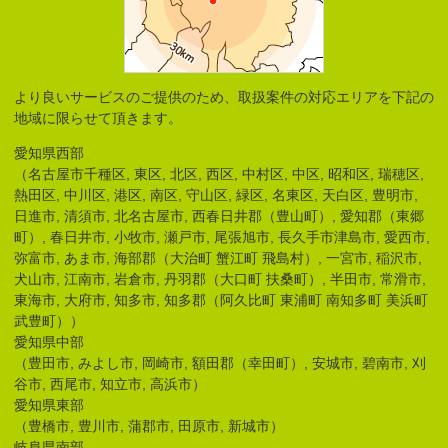
より良いサービスのご提供のため、取扱案件の対応エリアを下記の
地域に限らせて頂きます。
愛知県西部
（名古屋市千種区, 東区, 北区, 西区, 中村区, 中区, 昭和区, 瑞穂区,
熱田区, 中川区, 港区, 南区, 守山区, 緑区, 名東区, 天白区, 豊明市,
日進市, 清須市, 北名古屋市, 西春日井郡（豊山町）, 愛知郡（東郷
町）, 春日井市, 小牧市, 瀬戸市, 尾張旭市, 長久手市津島市, 愛西市,
弥富市, あま市, 海部郡（大治町 蟹江町 飛島村）, 一宮市, 稲沢市,
犬山市, 江南市, 岩倉市, 丹羽郡（大口町 扶桑町）, 半田市, 常滑市,
東海市, 大府市, 知多市, 知多郡（阿久比町 東浦町 南知多町 美浜町
武豊町））
愛知県中部
（豊田市, みよし市, 岡崎市, 額田郡（幸田町）, 安城市, 碧南市, 刈
谷市, 西尾市, 知立市, 高浜市）
愛知県東部
（豊橋市, 豊川市, 蒲郡市, 田原市, 新城市）
岐阜県南部