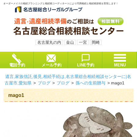
オーダーメイドの相続プランニングと相続税コーディネートにより円満相続と相続税節税を実現します！
名古屋丸の内
金山
一宮
岡崎
電話予約
メール予約
LINE予約
MENU
遺言,家族信託,後見,相続手続は,名古屋総合相続相談センターに|名
古屋市,愛知県
>
ブログ
>
ブログ
>
孫への生前贈与
>
mago1
mago1