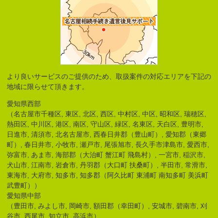
より良いサービスのご提供のため、取扱案件の対応エリアを下記の
地域に限らせて頂きます。
愛知県西部
（名古屋市千種区, 東区, 北区, 西区, 中村区, 中区, 昭和区, 瑞穂区,
熱田区, 中川区, 港区, 南区, 守山区, 緑区, 名東区, 天白区, 豊明市,
日進市, 清須市, 北名古屋市, 西春日井郡（豊山町）, 愛知郡（東郷
町）, 春日井市, 小牧市, 瀬戸市, 尾張旭市, 長久手市津島市, 愛西市,
弥富市, あま市, 海部郡（大治町 蟹江町 飛島村）, 一宮市, 稲沢市,
犬山市, 江南市, 岩倉市, 丹羽郡（大口町 扶桑町）, 半田市, 常滑市,
東海市, 大府市, 知多市, 知多郡（阿久比町 東浦町 南知多町 美浜町
武豊町））
愛知県中部
（豊田市, みよし市, 岡崎市, 額田郡（幸田町）, 安城市, 碧南市, 刈
谷市, 西尾市, 知立市, 高浜市）