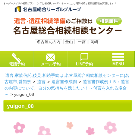
オーダーメイドの相続プランニングと相続税コーディネートにより円満相続と相続税節税を実現します！
名古屋丸の内
金山
一宮
岡崎
電話予約
メール予約
LINE予約
MENU
遺言,家族信託,後見,相続手続は,名古屋総合相続相談センターに|名
古屋市,愛知県
>
遺言
>
遺言書作成例
>
遺言書作成例１５：遺言
の内容について、自分の気持ちを残したい！～付言を入れる場合
～
>
yuigon_08
yuigon_08