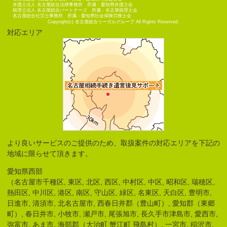
弁護士法人 名古屋総合法律事務所 所属：愛知県弁護士会
税理士法人 名古屋総合パートナーズ 所属：名古屋税理士会
名古屋総合社労士事務所 所属：愛知県社会保険労務士会
Copyright(c) 名古屋総合リーガルグループ All Rights Reserved.
対応エリア
より良いサービスのご提供のため、取扱案件の対応エリアを下記の
地域に限らせて頂きます。
愛知県西部
（名古屋市千種区, 東区, 北区, 西区, 中村区, 中区, 昭和区, 瑞穂区,
熱田区, 中川区, 港区, 南区, 守山区, 緑区, 名東区, 天白区, 豊明市,
日進市, 清須市, 北名古屋市, 西春日井郡（豊山町）, 愛知郡（東郷
町）, 春日井市, 小牧市, 瀬戸市, 尾張旭市, 長久手市津島市, 愛西市,
弥富市, あま市, 海部郡（大治町 蟹江町 飛島村）, 一宮市, 稲沢市,