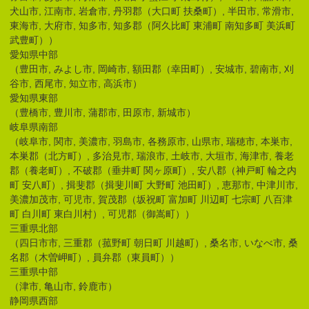
犬山市, 江南市, 岩倉市, 丹羽郡（大口町 扶桑町）, 半田市, 常滑市,
東海市, 大府市, 知多市, 知多郡（阿久比町 東浦町 南知多町 美浜町
武豊町））
愛知県中部
（豊田市, みよし市, 岡崎市, 額田郡（幸田町）, 安城市, 碧南市, 刈
谷市, 西尾市, 知立市, 高浜市）
愛知県東部
（豊橋市, 豊川市, 蒲郡市, 田原市, 新城市）
岐阜県南部
（岐阜市, 関市, 美濃市, 羽島市, 各務原市, 山県市, 瑞穂市, 本巣市,
本巣郡（北方町）, 多治見市, 瑞浪市, 土岐市, 大垣市, 海津市, 養老
郡（養老町）, 不破郡（垂井町 関ヶ原町）, 安八郡（神戸町 輪之内
町 安八町）, 揖斐郡（揖斐川町 大野町 池田町）, 恵那市, 中津川市,
美濃加茂市, 可児市, 賀茂郡（坂祝町 富加町 川辺町 七宗町 八百津
町 白川町 東白川村）, 可児郡（御嵩町））
三重県北部
（四日市市, 三重郡（菰野町 朝日町 川越町）, 桑名市, いなべ市, 桑
名郡（木曽岬町）, 員弁郡（東員町））
三重県中部
（津市, 亀山市, 鈴鹿市）
静岡県西部