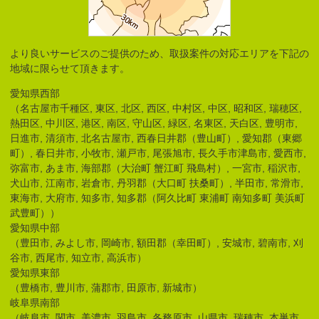
より良いサービスのご提供のため、取扱案件の対応エリアを下記の
地域に限らせて頂きます。
愛知県西部
（名古屋市千種区, 東区, 北区, 西区, 中村区, 中区, 昭和区, 瑞穂区,
熱田区, 中川区, 港区, 南区, 守山区, 緑区, 名東区, 天白区, 豊明市,
日進市, 清須市, 北名古屋市, 西春日井郡（豊山町）, 愛知郡（東郷
町）, 春日井市, 小牧市, 瀬戸市, 尾張旭市, 長久手市津島市, 愛西市,
弥富市, あま市, 海部郡（大治町 蟹江町 飛島村）, 一宮市, 稲沢市,
犬山市, 江南市, 岩倉市, 丹羽郡（大口町 扶桑町）, 半田市, 常滑市,
東海市, 大府市, 知多市, 知多郡（阿久比町 東浦町 南知多町 美浜町
武豊町））
愛知県中部
（豊田市, みよし市, 岡崎市, 額田郡（幸田町）, 安城市, 碧南市, 刈
谷市, 西尾市, 知立市, 高浜市）
愛知県東部
（豊橋市, 豊川市, 蒲郡市, 田原市, 新城市）
岐阜県南部
（岐阜市, 関市, 美濃市, 羽島市, 各務原市, 山県市, 瑞穂市, 本巣市,