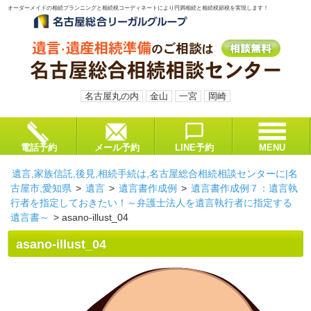
オーダーメイドの相続プランニングと相続税コーディネートにより円満相続と相続税節税を実現します！
名古屋丸の内
金山
一宮
岡崎
電話予約
メール予約
LINE予約
MENU
遺言,家族信託,後見,相続手続は,名古屋総合相続相談センターに|名
古屋市,愛知県
>
遺言
>
遺言書作成例
>
遺言書作成例７：遺言執
行者を指定しておきたい！～弁護士法人を遺言執行者に指定する
遺言書～
>
asano-illust_04
asano-illust_04