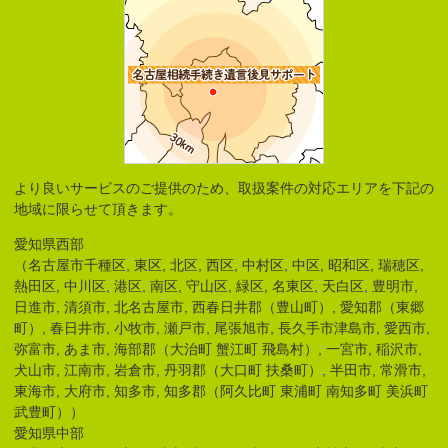
より良いサービスのご提供のため、取扱案件の対応エリアを下記の
地域に限らせて頂きます。
愛知県西部
（名古屋市千種区, 東区, 北区, 西区, 中村区, 中区, 昭和区, 瑞穂区,
熱田区, 中川区, 港区, 南区, 守山区, 緑区, 名東区, 天白区, 豊明市,
日進市, 清須市, 北名古屋市, 西春日井郡（豊山町）, 愛知郡（東郷
町）, 春日井市, 小牧市, 瀬戸市, 尾張旭市, 長久手市津島市, 愛西市,
弥富市, あま市, 海部郡（大治町 蟹江町 飛島村）, 一宮市, 稲沢市,
犬山市, 江南市, 岩倉市, 丹羽郡（大口町 扶桑町）, 半田市, 常滑市,
東海市, 大府市, 知多市, 知多郡（阿久比町 東浦町 南知多町 美浜町
武豊町））
愛知県中部