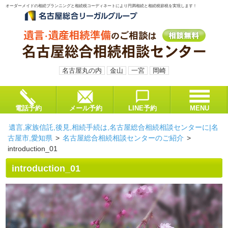
オーダーメイドの相続プランニングと相続税コーディネートにより円満相続と相続税節税を実現します！
名古屋丸の内
金山
一宮
岡崎
電話予約
メール予約
LINE予約
MENU
遺言,家族信託,後見,相続手続は,名古屋総合相続相談センターに|名
古屋市,愛知県
>
名古屋総合相続相談センター
のご紹介
>
introduction_01
introduction_01