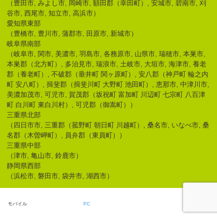
（豊田市, みよし市, 岡崎市, 額田郡（幸田町）, 安城市, 碧南市, 刈
谷市, 西尾市, 知立市, 高浜市）
愛知県東部
（豊橋市, 豊川市, 蒲郡市, 田原市, 新城市）
岐阜県南部
（岐阜市, 関市, 美濃市, 羽島市, 各務原市, 山県市, 瑞穂市, 本巣市,
本巣郡（北方町）, 多治見市, 瑞浪市, 土岐市, 大垣市, 海津市, 養老
郡（養老町）, 不破郡（垂井町 関ヶ原町）, 安八郡（神戸町 輪之内
町 安八町）, 揖斐郡（揖斐川町 大野町 池田町）, 恵那市, 中津川市,
美濃加茂市, 可児市, 賀茂郡（坂祝町 富加町 川辺町 七宗町 八百津
町 白川町 東白川村）, 可児郡（御嵩町））
三重県北部
（四日市市, 三重郡（菰野町 朝日町 川越町）, 桑名市, いなべ市, 桑
名郡（木曽岬町）, 員弁郡（東員町））
三重県中部
（津市, 亀山市, 鈴鹿市）
静岡県西部
（浜松市, 磐田市, 袋井市, 湖西市）
モバイル
PC