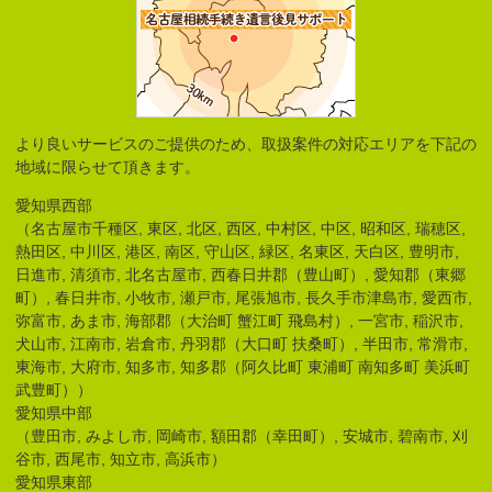
より良いサービスのご提供のため、取扱案件の対応エリアを下記の
地域に限らせて頂きます。
愛知県西部
（名古屋市千種区, 東区, 北区, 西区, 中村区, 中区, 昭和区, 瑞穂区,
熱田区, 中川区, 港区, 南区, 守山区, 緑区, 名東区, 天白区, 豊明市,
日進市, 清須市, 北名古屋市, 西春日井郡（豊山町）, 愛知郡（東郷
町）, 春日井市, 小牧市, 瀬戸市, 尾張旭市, 長久手市津島市, 愛西市,
弥富市, あま市, 海部郡（大治町 蟹江町 飛島村）, 一宮市, 稲沢市,
犬山市, 江南市, 岩倉市, 丹羽郡（大口町 扶桑町）, 半田市, 常滑市,
東海市, 大府市, 知多市, 知多郡（阿久比町 東浦町 南知多町 美浜町
武豊町））
愛知県中部
（豊田市, みよし市, 岡崎市, 額田郡（幸田町）, 安城市, 碧南市, 刈
谷市, 西尾市, 知立市, 高浜市）
愛知県東部