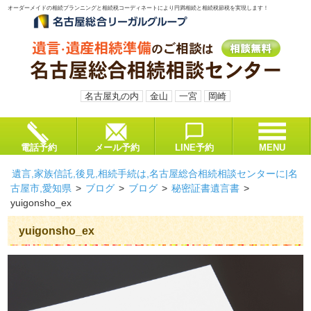
オーダーメイドの相続プランニングと相続税コーディネートにより円満相続と相続税節税を実現します！
名古屋丸の内
金山
一宮
岡崎
電話予約
メール予約
LINE予約
MENU
遺言,家族信託,後見,相続手続は,名古屋総合相続相談センターに|名
古屋市,愛知県
>
ブログ
>
ブログ
>
秘密証書遺言書
>
yuigonsho_ex
yuigonsho_ex