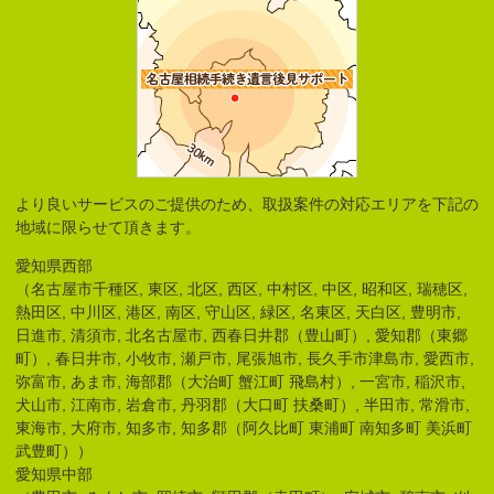
より良いサービスのご提供のため、取扱案件の対応エリアを下記の
地域に限らせて頂きます。
愛知県西部
（名古屋市千種区, 東区, 北区, 西区, 中村区, 中区, 昭和区, 瑞穂区,
熱田区, 中川区, 港区, 南区, 守山区, 緑区, 名東区, 天白区, 豊明市,
日進市, 清須市, 北名古屋市, 西春日井郡（豊山町）, 愛知郡（東郷
町）, 春日井市, 小牧市, 瀬戸市, 尾張旭市, 長久手市津島市, 愛西市,
弥富市, あま市, 海部郡（大治町 蟹江町 飛島村）, 一宮市, 稲沢市,
犬山市, 江南市, 岩倉市, 丹羽郡（大口町 扶桑町）, 半田市, 常滑市,
東海市, 大府市, 知多市, 知多郡（阿久比町 東浦町 南知多町 美浜町
武豊町））
愛知県中部