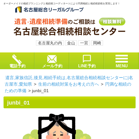
オーダーメイドの相続プランニングと相続税コーディネートにより円満相続と相続税節税を実現します！
名古屋丸の内
金山
一宮
岡崎
電話予約
メール予約
LINE予約
MENU
遺言,家族信託,後見,相続手続は,名古屋総合相続相談センターに|名
古屋市,愛知県
>
生前の相続対策をお考えの方へ
>
円満な相続の
ための準備
>
junbi_01
junbi_01