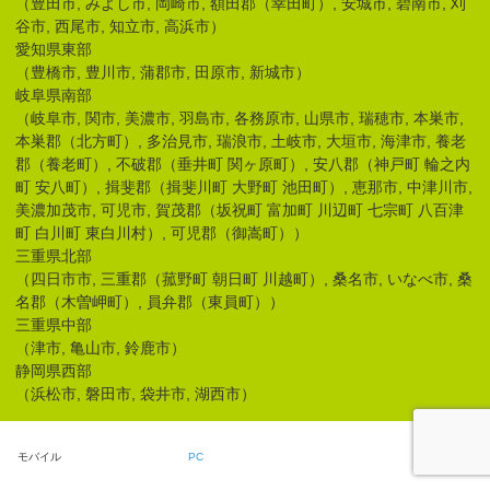
（豊田市, みよし市, 岡崎市, 額田郡（幸田町）, 安城市, 碧南市, 刈
谷市, 西尾市, 知立市, 高浜市）
愛知県東部
（豊橋市, 豊川市, 蒲郡市, 田原市, 新城市）
岐阜県南部
（岐阜市, 関市, 美濃市, 羽島市, 各務原市, 山県市, 瑞穂市, 本巣市,
本巣郡（北方町）, 多治見市, 瑞浪市, 土岐市, 大垣市, 海津市, 養老
郡（養老町）, 不破郡（垂井町 関ヶ原町）, 安八郡（神戸町 輪之内
町 安八町）, 揖斐郡（揖斐川町 大野町 池田町）, 恵那市, 中津川市,
美濃加茂市, 可児市, 賀茂郡（坂祝町 富加町 川辺町 七宗町 八百津
町 白川町 東白川村）, 可児郡（御嵩町））
三重県北部
（四日市市, 三重郡（菰野町 朝日町 川越町）, 桑名市, いなべ市, 桑
名郡（木曽岬町）, 員弁郡（東員町））
三重県中部
（津市, 亀山市, 鈴鹿市）
静岡県西部
（浜松市, 磐田市, 袋井市, 湖西市）
モバイル
PC