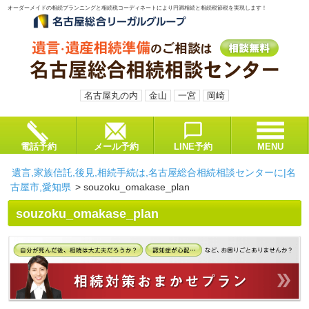
オーダーメイドの相続プランニングと相続税コーディネートにより円満相続と相続税節税を実現します！
名古屋丸の内
金山
一宮
岡崎
電話予約
メール予約
LINE予約
MENU
遺言,家族信託,後見,相続手続は,名古屋総合相続相談センターに|名
古屋市,愛知県
>
souzoku_omakase_plan
souzoku_omakase_plan