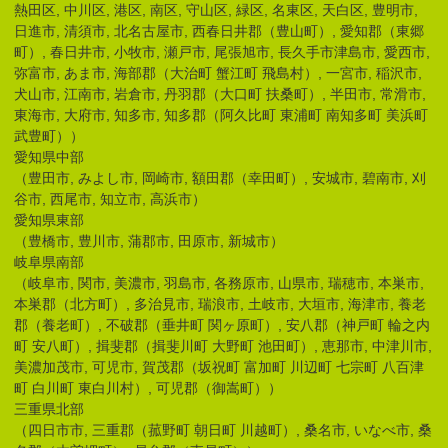
熱田区, 中川区, 港区, 南区, 守山区, 緑区, 名東区, 天白区, 豊明市,
日進市, 清須市, 北名古屋市, 西春日井郡（豊山町）, 愛知郡（東郷
町）, 春日井市, 小牧市, 瀬戸市, 尾張旭市, 長久手市津島市, 愛西市,
弥富市, あま市, 海部郡（大治町 蟹江町 飛島村）, 一宮市, 稲沢市,
犬山市, 江南市, 岩倉市, 丹羽郡（大口町 扶桑町）, 半田市, 常滑市,
東海市, 大府市, 知多市, 知多郡（阿久比町 東浦町 南知多町 美浜町
武豊町））
愛知県中部
（豊田市, みよし市, 岡崎市, 額田郡（幸田町）, 安城市, 碧南市, 刈
谷市, 西尾市, 知立市, 高浜市）
愛知県東部
（豊橋市, 豊川市, 蒲郡市, 田原市, 新城市）
岐阜県南部
（岐阜市, 関市, 美濃市, 羽島市, 各務原市, 山県市, 瑞穂市, 本巣市,
本巣郡（北方町）, 多治見市, 瑞浪市, 土岐市, 大垣市, 海津市, 養老
郡（養老町）, 不破郡（垂井町 関ヶ原町）, 安八郡（神戸町 輪之内
町 安八町）, 揖斐郡（揖斐川町 大野町 池田町）, 恵那市, 中津川市,
美濃加茂市, 可児市, 賀茂郡（坂祝町 富加町 川辺町 七宗町 八百津
町 白川町 東白川村）, 可児郡（御嵩町））
三重県北部
（四日市市, 三重郡（菰野町 朝日町 川越町）, 桑名市, いなべ市, 桑