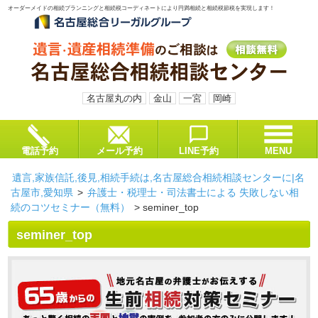
オーダーメイドの相続プランニングと相続税コーディネートにより円満相続と相続税節税を実現します！
名古屋丸の内
金山
一宮
岡崎
電話予約
メール予約
LINE予約
MENU
遺言,家族信託,後見,相続手続は,名古屋総合相続相談センターに|名
古屋市,愛知県
>
弁護士・税理士・司法書士による 失敗しない相
続のコツセミナー（無料）
>
seminer_top
seminer_top