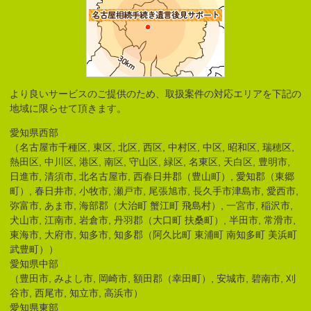
より良いサービスのご提供のため、取扱案件の対応エリアを下記の
地域に限らせて頂きます。
愛知県西部
（名古屋市千種区, 東区, 北区, 西区, 中村区, 中区, 昭和区, 瑞穂区,
熱田区, 中川区, 港区, 南区, 守山区, 緑区, 名東区, 天白区, 豊明市,
日進市, 清須市, 北名古屋市, 西春日井郡（豊山町）, 愛知郡（東郷
町）, 春日井市, 小牧市, 瀬戸市, 尾張旭市, 長久手市津島市, 愛西市,
弥富市, あま市, 海部郡（大治町 蟹江町 飛島村）, 一宮市, 稲沢市,
犬山市, 江南市, 岩倉市, 丹羽郡（大口町 扶桑町）, 半田市, 常滑市,
東海市, 大府市, 知多市, 知多郡（阿久比町 東浦町 南知多町 美浜町
武豊町））
愛知県中部
（豊田市, みよし市, 岡崎市, 額田郡（幸田町）, 安城市, 碧南市, 刈
谷市, 西尾市, 知立市, 高浜市）
愛知県東部