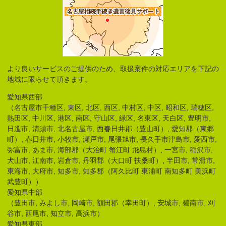
より良いサービスのご提供のため、取扱案件の対応エリアを下記の
地域に限らせて頂きます。
愛知県西部
（名古屋市千種区, 東区, 北区, 西区, 中村区, 中区, 昭和区, 瑞穂区,
熱田区, 中川区, 港区, 南区, 守山区, 緑区, 名東区, 天白区, 豊明市,
日進市, 清須市, 北名古屋市, 西春日井郡（豊山町）, 愛知郡（東郷
町）, 春日井市, 小牧市, 瀬戸市, 尾張旭市, 長久手市津島市, 愛西市,
弥富市, あま市, 海部郡（大治町 蟹江町 飛島村）, 一宮市, 稲沢市,
犬山市, 江南市, 岩倉市, 丹羽郡（大口町 扶桑町）, 半田市, 常滑市,
東海市, 大府市, 知多市, 知多郡（阿久比町 東浦町 南知多町 美浜町
武豊町））
愛知県中部
（豊田市, みよし市, 岡崎市, 額田郡（幸田町）, 安城市, 碧南市, 刈
谷市, 西尾市, 知立市, 高浜市）
愛知県東部