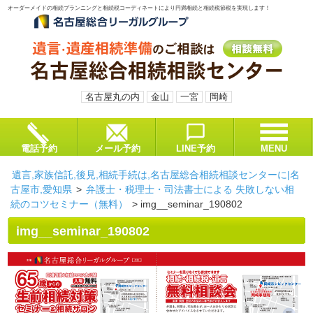
オーダーメイドの相続プランニングと相続税コーディネートにより円満相続と相続税節税を実現します！
名古屋丸の内
金山
一宮
岡崎
電話予約
メール予約
LINE予約
MENU
遺言,家族信託,後見,相続手続は,名古屋総合相続相談センターに|名
古屋市,愛知県
>
弁護士・税理士・司法書士による 失敗しない相
続のコツセミナー（無料）
>
img__seminar_190802
img__seminar_190802