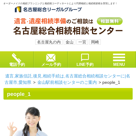
オーダーメイドの相続プランニングと相続税コーディネートにより円満相続と相続税節税を実現します！
名古屋丸の内
金山
一宮
岡崎
電話予約
メール予約
LINE予約
MENU
遺言,家族信託,後見,相続手続は,名古屋総合相続相談センターに|名
古屋市,愛知県
>
金山駅前相談センターのご案内
>
people_1
people_1