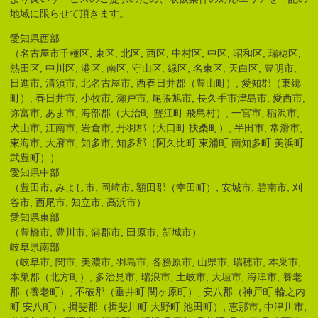
地域に限らせて頂きます。
愛知県西部
（名古屋市千種区, 東区, 北区, 西区, 中村区, 中区, 昭和区, 瑞穂区,
熱田区, 中川区, 港区, 南区, 守山区, 緑区, 名東区, 天白区, 豊明市,
日進市, 清須市, 北名古屋市, 西春日井郡（豊山町）, 愛知郡（東郷
町）, 春日井市, 小牧市, 瀬戸市, 尾張旭市, 長久手市津島市, 愛西市,
弥富市, あま市, 海部郡（大治町 蟹江町 飛島村）, 一宮市, 稲沢市,
犬山市, 江南市, 岩倉市, 丹羽郡（大口町 扶桑町）, 半田市, 常滑市,
東海市, 大府市, 知多市, 知多郡（阿久比町 東浦町 南知多町 美浜町
武豊町））
愛知県中部
（豊田市, みよし市, 岡崎市, 額田郡（幸田町）, 安城市, 碧南市, 刈
谷市, 西尾市, 知立市, 高浜市）
愛知県東部
（豊橋市, 豊川市, 蒲郡市, 田原市, 新城市）
岐阜県南部
（岐阜市, 関市, 美濃市, 羽島市, 各務原市, 山県市, 瑞穂市, 本巣市,
本巣郡（北方町）, 多治見市, 瑞浪市, 土岐市, 大垣市, 海津市, 養老
郡（養老町）, 不破郡（垂井町 関ヶ原町）, 安八郡（神戸町 輪之内
町 安八町）, 揖斐郡（揖斐川町 大野町 池田町）, 恵那市, 中津川市,