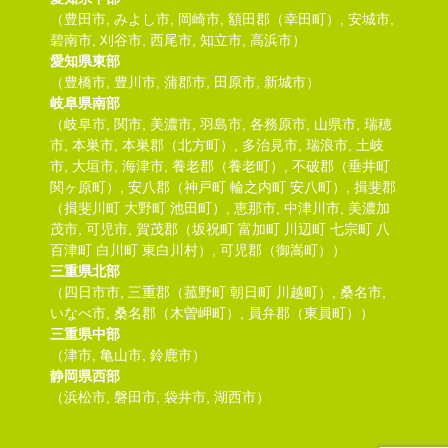
（豊田市, みよし市, 岡崎市, 額田郡（幸田町）, 安城市,
碧南市, 刈谷市, 西尾市, 知立市, 高浜市）
愛知県東部
（豊橋市, 豊川市, 蒲郡市, 田原市, 新城市）
岐阜県南部
（岐阜市, 関市, 美濃市, 羽島市, 各務原市, 山県市, 瑞穂
市, 本巣市, 本巣郡（北方町）, 多治見市, 瑞浪市, 土岐
市, 大垣市, 海津市, 養老郡（養老町）, 不破郡（垂井町
関ヶ原町）, 安八郡（神戸町 輪之内町 安八町）, 揖斐郡
（揖斐川町 大野町 池田町）, 恵那市, 中津川市, 美濃加
茂市, 可児市, 賀茂郡（坂祝町 富加町 川辺町 七宗町 八
百津町 白川町 東白川村）, 可児郡（御嵩町））
三重県北部
（四日市市, 三重郡（菰野町 朝日町 川越町）, 桑名市,
いなべ市, 桑名郡（木曽岬町）, 員弁郡（東員町））
三重県中部
（津市, 亀山市, 鈴鹿市）
静岡県西部
（浜松市, 磐田市, 袋井市, 湖西市）