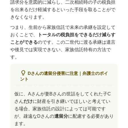
請求分を意図的に減らし、二次相続時の子の税負担
を出来るだけ軽減するといった手段を取ることがで
きなくなります。
つまり、生前から家族信託で未来の承継を設定して
おくことで、
トータルの税負担をできるだけ減らす
ことができる
のです。この二世代に渡る承継は遺言
や後見では実現できない、家族信託特有の方法で
す。
lightbulb_2
Dさんの遺留分侵害に注意｜弁護士のポイ
ント
仮に、Aさんが妻Bさんの世話をしてくれた子C
さん
だけ
に財産を引き継いでほしいと考えてい
る場合、家族信託の設計によっては可能です
が、疎遠なDさんの
遺留分
に配慮する必要があり
ます。