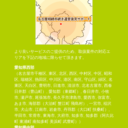
より良いサービスのご提供のため、取扱案件の対応エ
リアを下記の地域に限らせて頂きます。
愛知県西部
（名古屋市千種区, 東区, 北区, 西区, 中村区, 中区, 昭和
区, 瑞穂区, 熱田区, 中川区, 港区, 南区, 守山区, 緑区, 名
東区, 天白区, 豊明市, 日進市, 清須市, 北名古屋市, 西春
日井郡（豊山町）, 愛知郡（東郷町）, 春日井市, 小牧
市, 瀬戸市, 尾張旭市, 長久手市津島市, 愛西市, 弥富市,
あま市, 海部郡（大治町 蟹江町 飛島村）, 一宮市, 稲沢
市, 犬山市, 江南市, 岩倉市, 丹羽郡（大口町 扶桑町）,
半田市, 常滑市, 東海市, 大府市, 知多市, 知多郡（阿久比
町 東浦町 南知多町 美浜町 武豊町））
愛知県中部