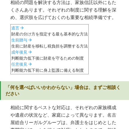
相続の問題を解決する方法は、家族信託以外にもた
くさんあります。それぞれの制度に関する理解を深
め、選択肢を広げておくのも重要な相続準備です。
arrow_forward
遺言
財産の分け方を指定する最も基本的な方法
arrow_forward
生前贈与
生前に財産を移転し税負担を調整する方法
arrow_forward
成年後見
判断能力低下後に財産を守るための制度
arrow_forward
任意後見
判断能力低下前に身上監護に備える制度
「何を選べばいいかわからない」場合は、まずご相談く
ださい
相続に関するベストな対応は、それぞれの家族構成
や遺産の状況など、家庭によって異なります。名古
屋総合リーガルグループは、弁護士をはじめとした