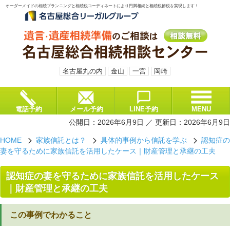
オーダーメイドの相続プランニングと相続税コーディネートにより円満相続と相続税節税を実現します！
名古屋丸の内
金山
一宮
岡崎
電話予約
メール予約
LINE予約
MENU
公開日：2026年6月9日 ／ 更新日：2026年6月9日
HOME
家族信託とは？
具体的事例から信託を学ぶ
認知症の
arrow_forward_ios
arrow_forward_ios
arrow_forward_ios
妻を守るために家族信託を活用したケース｜財産管理と承継の工夫
認知症の妻を守るために家族信託を活用したケース
｜財産管理と承継の工夫
この事例でわかること