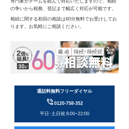
専門家がチームを組んで対応いたしますので、相続
の争いから税務、登記まで幅広く対応が可能です。
相続に関する初回の相談は60分無料でお受けしてお
ります。お気軽にご相談ください。
通話料無料フリーダイヤル
phone_in_talk
0120-758-352
平日･土日祝 6:00~22:00