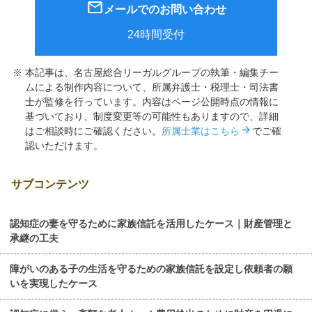
mail
メールでのお問い合わせ
24時間受付
本記事は、名古屋総合リーガルグループの執筆・編集チー
ムによる制作内容について、所属弁護士・税理士・司法書
士が監修を行っています。内容はページ公開時点の情報に
基づいており、制度変更等の可能性もありますので、詳細
arrow_forward
はご相談時にご確認ください。
所属士業はこちら
でご確
認いただけます。
サブコンテンツ
認知症の妻を守るために家族信託を活用したケース｜財産管理と
承継の工夫
障がいのある子の生活を守るための家族信託を設定し依頼者の願
いを実現したケース