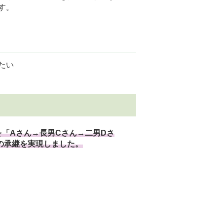
す。
たい
「Aさん→長男Cさん→二男Dさ
の承継を実現しました。