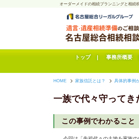
オーダーメイドの相続プランニングと相続
トップ
事務所概要
HOME
家族信託とは？
具体的事例
arrow_forward_ios
arrow_forward_ios
一族で代々守ってき
この事例でわかること
今回は「先祖代々の土地を家族の