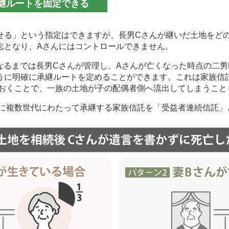
継ルートを固定できる
せる」という指定はできますが、長男Cさんが継いだ土地をど
志となり、Aさんにはコントロールできません。
なるまでは長男Cさんが管理し、Aさんが亡くなった時点の二男
うに明確に承継ルートを定めることができます。これは家族信
おくことで、一族の土地が子の配偶者側へ流出してしまうこと
に複数世代にわたって承継する家族信託を「受益者連続信託」