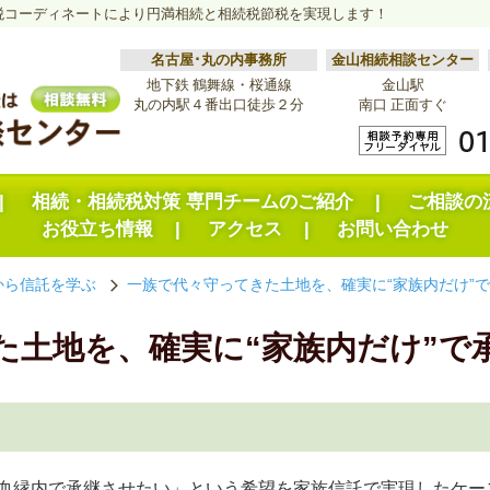
税コーディネートにより円満相続と相続税節税を実現します！
名古屋･丸の内事務所
金山相続相談センター
地下鉄 鶴舞線・桜通線
金山駅
丸の内駅４番出口徒歩２分
南口 正面すぐ
相続・相続税対策 専門チームのご紹介
ご相談の
お役立ち情報
アクセス
お問い合わせ
から信託を学ぶ
一族で代々守ってきた土地を、確実に“家族内だけ”
arrow_forward_ios
た土地を、確実に“家族内だけ”で
血縁内で承継させたい」という希望を家族信託で実現したケー