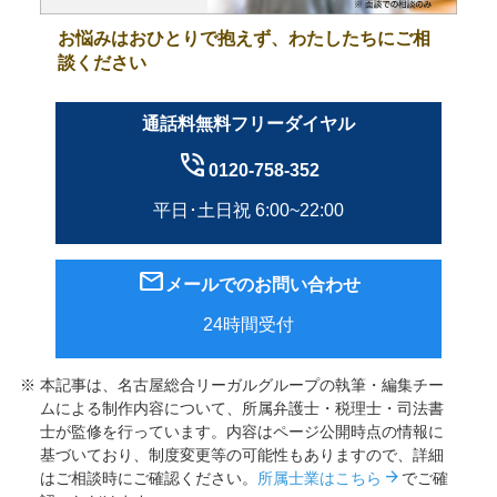
お悩みはおひとりで抱えず、わたしたちにご相
談ください
通話料無料フリーダイヤル
phone_in_talk
0120-758-352
平日･土日祝 6:00~22:00
mail
メールでのお問い合わせ
24時間受付
本記事は、名古屋総合リーガルグループの執筆・編集チー
ムによる制作内容について、所属弁護士・税理士・司法書
士が監修を行っています。内容はページ公開時点の情報に
基づいており、制度変更等の可能性もありますので、詳細
arrow_forward
はご相談時にご確認ください。
所属士業はこちら
でご確