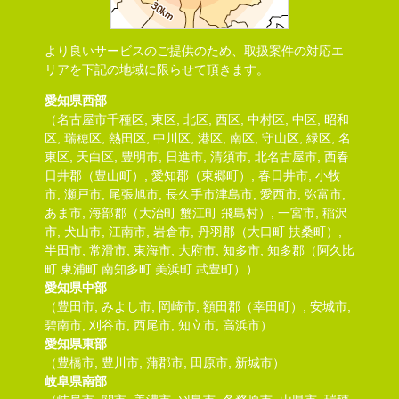
より良いサービスのご提供のため、取扱案件の対応エ
リアを下記の地域に限らせて頂きます。
愛知県西部
（名古屋市千種区, 東区, 北区, 西区, 中村区, 中区, 昭和
区, 瑞穂区, 熱田区, 中川区, 港区, 南区, 守山区, 緑区, 名
東区, 天白区, 豊明市, 日進市, 清須市, 北名古屋市, 西春
日井郡（豊山町）, 愛知郡（東郷町）, 春日井市, 小牧
市, 瀬戸市, 尾張旭市, 長久手市津島市, 愛西市, 弥富市,
あま市, 海部郡（大治町 蟹江町 飛島村）, 一宮市, 稲沢
市, 犬山市, 江南市, 岩倉市, 丹羽郡（大口町 扶桑町）,
半田市, 常滑市, 東海市, 大府市, 知多市, 知多郡（阿久比
町 東浦町 南知多町 美浜町 武豊町））
愛知県中部
（豊田市, みよし市, 岡崎市, 額田郡（幸田町）, 安城市,
碧南市, 刈谷市, 西尾市, 知立市, 高浜市）
愛知県東部
（豊橋市, 豊川市, 蒲郡市, 田原市, 新城市）
岐阜県南部