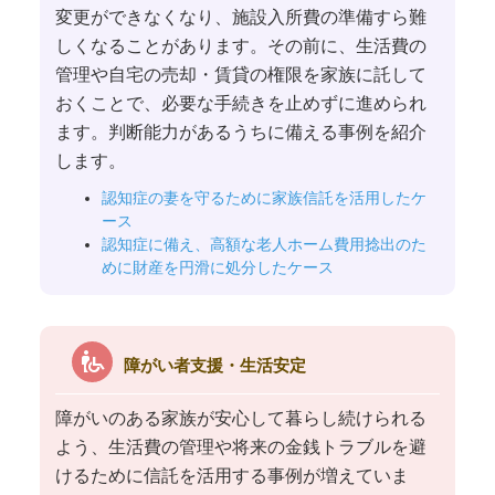
変更ができなくなり、施設入所費の準備すら難
しくなることがあります。その前に、生活費の
管理や自宅の売却・賃貸の権限を家族に託して
おくことで、必要な手続きを止めずに進められ
ます。判断能力があるうちに備える事例を紹介
します。
認知症の妻を守るために家族信託を活用したケ
ース
認知症に備え、高額な老人ホーム費用捻出のた
めに財産を円滑に処分したケース
wheelchair_pickup
障がい者支援・生活安定
障がいのある家族が安心して暮らし続けられる
よう、生活費の管理や将来の金銭トラブルを避
けるために信託を活用する事例が増えていま