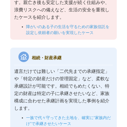
す。親亡き後も安定した支援が続く仕組みや、
浪費リスクへの備えなど、生活の安全を重視し
たケースを紹介します。
障がいのある子の生活を守るための家族信託を
設定し依頼者の願いを実現したケース
family_group
相続・財産承継
遺言だけでは難しい「二代先までの承継指定」
や「特定の財産だけの管理固定」など、柔軟な
承継設計が可能です。相続でもめたくない、特
定の財産は特定の子に承継させたいなど、家族
構成に合わせた承継計画を実現した事例を紹介
します。
一族で代々守ってきた土地を、確実に“家族内だ
け”で承継させたいケース