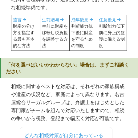
な相続準備です。
arrow_forward
arrow_forward
arrow_forward
arrow_forward
遺言
生前贈与
成年後見
任意後見
財産の分け
生前に財産を
判断能力低
判断能力低下
方を指定す
移転し税負担
下後に財産
前に身上的監
る最も基本
を調整する方
を守るため
護に備える制
的な方法
法
の制度
度
「何を選べばいいかわからない」場合は、まずご相談く
ださい
相続に関するベストな対応は、それぞれの家族構成
や遺産の状況など、家庭によって異なります。名古
屋総合リーガルグループは、弁護士をはじめとした
専門家がチームを組んで対応いたしますので、相続
の争いから税務、登記まで幅広く対応が可能です。
どんな相続対策が自分にあっている