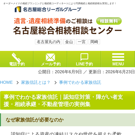
オーダーメイドの相続プランニングと相続税コーディネートにより円満相続と相続税節税を実現します！
名古屋丸の内
金山
一宮
岡崎
電話予約
メール予約
LINE予約
MENU
公開日：2026年6月9日 ／ 更新日：2026年6月23日
HOME
家族信託とは？
事例でわかる家族信託
arrow_forward_ios
arrow_forward_ios
事例でわかる家族信託｜認知症対策・障がい者支
援・相続承継・不動産管理の実例集
なぜ家族信託が必要なのか
認知症による資産の凍結リスクや世代を超えた柔軟