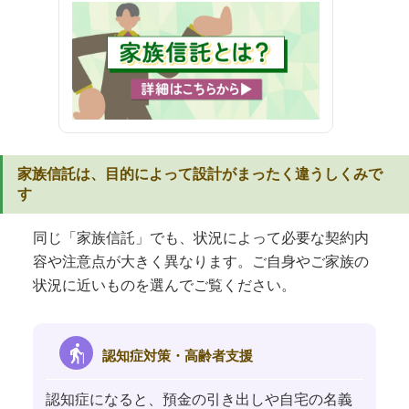
家族信託は、目的によって設計がまったく違うしくみで
す
同じ「家族信託」でも、状況によって必要な契約内
容や注意点が大きく異なります。ご自身やご家族の
状況に近いものを選んでご覧ください。
elderly
認知症対策・高齢者支援
認知症になると、預金の引き出しや自宅の名義